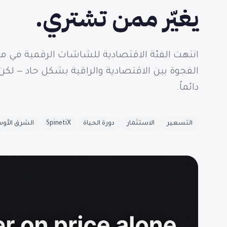
يغيّر ممن تشتري.
دائماً.
التسعير
الاستثمار
دورة الحياة
SpinetiX
الشرق الأو