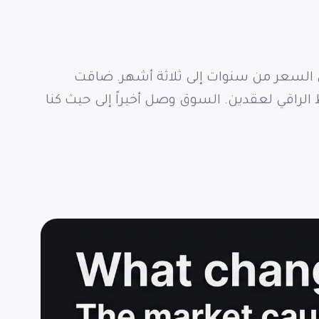
لأجهزة. تقلصت نافذة ضمان السعر من سنوات إلى ثلاثة أشهر. ضاقت
لراقية بشكل حاد — لكن فجوة دورة الحياة لم تضق. حافظت SpinetiX على الخط الراقي لعقدين. السوق وصل أخيراً إلى حيث كنا