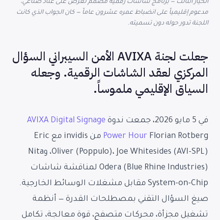
الخيار الثالث — برنامج شاشات رقمية مصمم لغرض على عتاد صناعي،
مدعوم إقليمياً على انضباط عمره عشرون عاماً — كان الجواب الذي كانت
اللجنة تدور حوله دون تسميته.
جعلت لجنة AVIXA الأمن السيبراني السؤال
المركزي لعقد الشاشات الرقمية. وجعله
السياق الإقليمي ملموساً.
في 5 مايو 2026، جمعت ندوة
AVIXA Digital Signage
Power Hour
Florian Rotberg من invidis مع Eric
Oliver (Poppulo)، Joe Whitesides (AVI-SPL)، وNita
Odera (Blue Rhine Industries) لمناقشة شاشات
System-on-Chip مقابل مشغلات الوسائط الخارجية.
صيغ السؤال التقني بمصطلحات القدرة — أنظمة
تشغيل مجزأة، محركات متصفح، قوة معالجة، تكامل