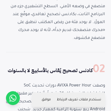
متصفح في وضعه الأمني. السطح التشفيري جزء من
البرنامج الثابت، بكادنس تصحيح تعاقدي، موقّع عند
المورّد. لا يوجد فئة من رفض المكتتب تنطبق على
«محرك متصفحك قديم جداً»، لأنه لا يوجد محرك
متصفح مكشوف.
02
كادنس تصحيح يُقاس بالأسابيع لا بالسنوات
وصفت AVIXA Power Hour دورات تحديث SoC
للشاشات الرقمية كل 24 شهراً بأنها «غير مقبولة» —
نستخدم ملفات تعريف الارتباط
موافق
وأشادت بدفع Microsoft عبر MDAP نحو تصحيحات أمن
Android ربع سنوية إلزامية كمعيار جديد. شحنت