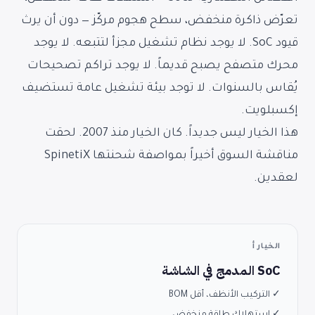
تعرّض ذاكرة منخفض، سطح هجوم مركّز — دون أن يرث
قيود SoC. لا يوجد نظام تشغيل مجزأ لتتبعه. لا يوجد
محرك متصفح يصبح قديماً. لا يوجد تراكم تصحيحات
يُقاس بالسنوات. لا توجد بيئة تشغيل عامة تستضيف
إكسبلويت.
هذا الخيار ليس جديداً. كان الخيار منذ 2007. لحقت
مناقشة السوق أخيراً بمواصفة شحنتها SpinetiX
لعقدين.
الخيار أ
SoC المدمج في الشاشة
✓ التركيب الأنظف، أقل BOM
✓ استهلاك طاقة منخفض