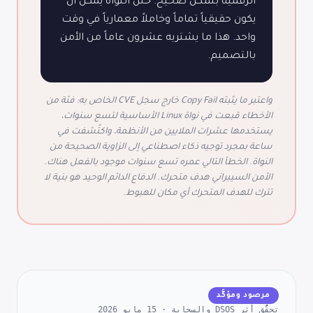
الرقمية بشكل صحيح. خلل النواة يمكن أن
يكون حقيقياً تماماً وخاملاً معمارياً في وقت
واحد. هذا ما يشتريه عشرون عاماً من الأمن
بالتصميم.
واعتبر ما يثبته Copy Fail خارج سجل CVE الخاص به: فئة من
الأخطاء قبعت في نواة Linux الأساسية لتسع سنوات،
يستخدمها عشرات الملايين من الأنظمة، واكتُشفت في
ساعة بمجرد توجيه ذكاء اصطناعي إلى الزاوية الصحيحة من
النواة. الخطأ التالي عمره تسع سنوات موجود بالفعل هناك.
الأمن السيبراني هدف متحرك. الدفاع الدائم الوحيد هو بنية لا
تترك للهدف المتحرك أي مكان للهبوط.
مرصود ومؤكَّد
تحقُّق أثر DSOS والسحابة · 15 مايو 2026