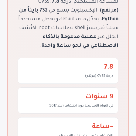
لمساحة المستخدم. درجة CVSS:
7.8
(مرتفع)
. الإكسبلويت يتسع في
732 بايتاً من
Python
، يعدّل ملف setuid، ويعطي مستخدماً
محلياً غير مميز shell بصلاحيات root. اكتُشف
الخلل عبر
عملية مدعومة بالذكاء
الاصطناعي في نحو ساعة واحدة
.
7.8
درجة CVSS (مرتفع)
9 سنوات
في النواة الأساسية دون اكتشاف (منذ 2017)
~ساعة
للاكتشاف بمساعدة الذكاء الاصطناعي