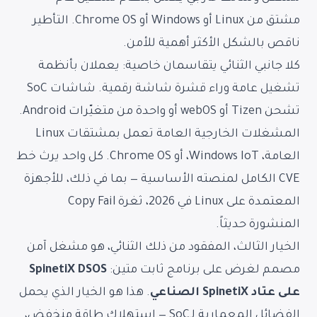
مشتق من Linux أو Windows أو Chrome OS. التأطير
ناقص بالشكل الأكثر أهمية للأمن.
كلا جانبي الثنائي يتقاسمان خاصية: يعملان بأنظمة
تشغيل عامة وراء قشرة شاشة رقمية. شاشات SoC
تشحن Tizen أو webOS أو واحدة من متغيّرات Android.
المشغلات الخارجية العامة تعمل بمشتقات Linux
العامة، Windows IoT، أو Chrome OS. كل واحد يرث خط
CVE الكامل لمنصته الأساسية — بما في ذلك، للأجهزة
المعتمدة على Linux في 2026، ثغرة Copy Fail
المنشورة حديثاً.
الخيار الثالث، المفقود من ذلك الثنائي، هو مشغل آمن
مصمم لغرض على برنامج ثابت متين:
SpinetiX DSOS
على عتاد SpinetiX الصناعي
. هذا هو الخيار الذي يحمل
الفضائل المعمارية لـSoC — استهلاك طاقة منخفض،