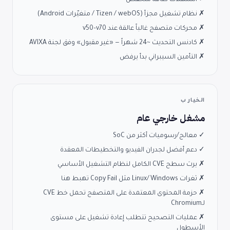
✗ نظام تشغيل مجزأ (Tizen / webOS / متغيّرات Android)
✗ محركات متصفح غالباً عالقة عند v50–v70
✗ كادنس التحديث ~24 شهراً — «غير مقبول» وفق لجنة AVIXA
✗ التأمين السيبراني بدأ يرفض
الخيار ب
مشغل خارجي عام
✓ معالج/رسوميات أكثر من SoC
✓ دعم أفضل لجدران الفيديو والتخطيطات المعقدة
✗ يرث سطح CVE الكامل لنظام التشغيل الأساسي
✗ ثغرات Linux/Windows مثل Copy Fail تهبط هنا
✗ حزمة المحتوى المعتمدة على المتصفح تحمل خط CVE
لـChromium
✗ عمليات التصحيح تتطلب إعادة تشغيل على مستوى
الأسطول