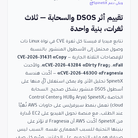
ويكي دعم SpinetiX
تقييم أثر DSOS والسحابة — ثلاث
ثغرات، بنية واحدة
تتابع ميديا لا فيستا كل ثغرة CVE في نواة Linux ذات
وصول محتمل إلى الأسطول المنشور. بالنسبة
للإفصاحات الثلاثة الجارية —
CVE-2026-31431 «Copy
Fail»
، و
CVE-2026-43284 «Dirty Frag»
، والأحدث
CVE-2026-46300 «Fragnesia»
— أكّدت هندسة
SpinetiX تحليل الأثر، ولا يمكن استغلال أيٍّ منها على
أسطول DSOS منشور بشكل صحيح. السحابة
الخاصة بـSpinetiX (Arya وHUB وControl Center
cloud) تعمل بنمط سيرفرلِس على حاويات AWS تُهيَّأ
عند الطلب، مع منصة تحويل الفيديو على EC2 مُدارة
من SpinetiX؛ أكّدت AWS أن Fragnesia لا تؤثر على
بنيتها التحتية للسبب المعماري نفسه. السبب ليس
صدفة؛ هو ملف التجميع، على الجانبَين. وسّع كل صف