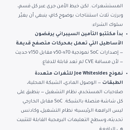
المستشعرات. لكن خيط الأمن جرى عبر كل قسم،
وبرزت ثلاث استنتاجات بوضوح كافٍ ينبغي أن يغيّر
سلوك الشراء:
بدأ مكتتبو التأمين السيبراني يرفضون
الأساطيل التي تعمل بمحركات متصفح قديمة
— إصدارات SoC نموذجية v50–v70 مقابل v150 حديث
— لأن مسافة CVE لم تعد قابلة للدفاع.
نموذج Joe Whitesides للثغرات متعددة
الطبقات
— الوصول المادي، الشبكة المحلية،
صلاحيات المستخدم، نظام التشغيل — ينطبق على
كل شاشة متصلة بالشبكة. SoC مقابل الخارجي
ليس الرافعة الرئيسية؛ نظام التشغيل، وكادنس
تحديثه، وسطح التعليمات البرمجية القابلة للتثبيت
هي الرافعة.