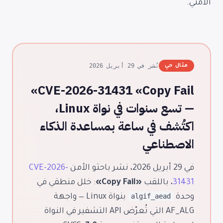
الأمني.
نُشر في 29 أبريل 2026
مثال حي
CVE-2026-31431 «Copy Fail»
— تسع سنوات في نواة Linux،
اكتُشف في ساعة بمساعدة الذكاء
الاصطناعي
في 29 أبريل 2026، نشر باحثو الأمن
CVE-2026-
31431
، باللقب
«Copy Fail»
: خلل منطقي في
algif_aead
وحدة
بنواة Linux — واجهة
AF_ALG التي تُعرّض API التشفير في النواة