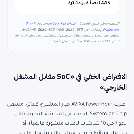
AWS أيضاً غير متأثرة
المصدر: ويكي دعم SpinetiX —
ثغرات Linux: Copy Fail وDirty Frag
AWS-2026-029
AWS-2026-030
وFragnesia
؛ إعلانات أمن AWS
/
.
تحقّق منها ميديا لا فيستا مقابل الأسطول المنشور. حين تنشر SpinetiX
إعلان CVE ذا صلة بـDSOS، يُعكَس تحليل الأثر هنا.
الافتراض الخفي في «SoC مقابل المشغل
الخارجي»
أطّرت AVIXA Power Hour خيار المشتري كثنائي: مشغل
System-on-Chip المدمج في الشاشة التجارية (الآن
نحو 7 من 10 شاشات لافتات منشورة عالمياً)، أو
مشغل وسائط خارجي يعمل بنظام تشغيل عام —