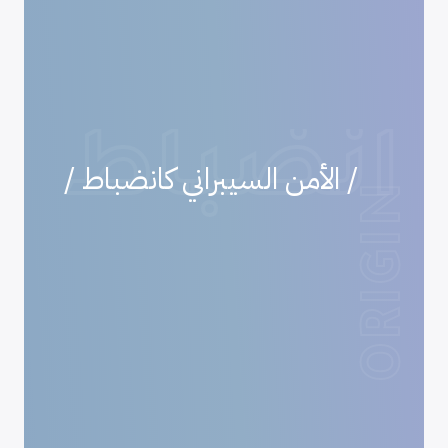
انضباط
/ الأمن السيبراني كانضباط /
ORIGIN