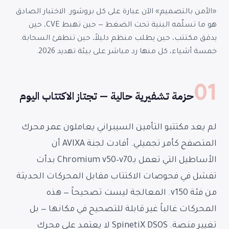
«الأمن بالتصميم» الآن عبارة على كل بروشور. الاختبار الصادق
هو ما تسلّمه البنية تحت الضغط — حين تهبط CVE، حين
يدقق مكتتب، حين يطلب منظم دليلاً، حين تنطفئ السحابة.
خمسة أشياء، كل منها رد مباشر على بيئة تهديد 2026.
01
حزمة تشفيرية حالية — تجتاز الاكتتاب اليوم
لم يعد مكتتبو التأمين السيبراني يعاملون عمر محرك
المتصفح كأمر تجميلي. أفادت لجنة AVIXA أن
الأساطيل التي تعمل بـChromium v50–v70 بدأت
تفشل في فحوصات الاكتتاب مقابل المحركات الحديثة
من فئة v150. المعالجة ليست تصحيحاً — هذه
المحركات غالباً غير قابلة للتصحيح في مكانها — بل
تغيير منصة. SpinetiX DSOS لا يعتمد على محرك