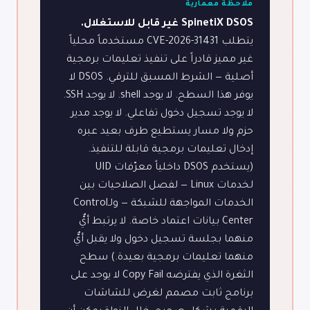
ملاحظة معمارية
SpinetiX DSOS غير قابل للاستغلال.
يتطلب CVE-2026-31431 مستخدماً محلياً
غير مميز قادراً على تنفيذ تعليمات برمجية
أصلية — الشرط المسبق للترقي. DSOS لا
يوفر هذا السطح. لا يوجد shell. لا يوجد SSH.
لا يوجد تسجيل دخول تفاعلي. لا يوجد مدير
حزم ولا مسار يستطيع طرف بعيد عبره
إدخال تعليمات برمجية قابلة للتنفيذ.
(يستخدم DSOS داخلياً معرّفات UID
لخدمات Linux — لفصل الصلاحيات بين
الخدمات المواجهة للشبكة — ولـControl
Center بيانات اعتماد خاصة. لا يرتبط أيٌّ
منهما بجلسة تسجيل دخول ولا يقبل أيٌّ
منهما تعليمات برمجية بعيدة.) سطح
الثغرة الذي يفترضه Copy Fail لا يوجد على
برنامج ثابت مصمم لغرض للشاشات