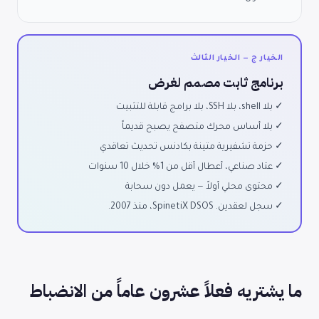
الخيار ج — الخيار الثالث
برنامج ثابت مصمم لغرض
✓ بلا shell، بلا SSH، بلا برامج قابلة للتثبيت
✓ بلا أساس محرك متصفح يصبح قديماً
✓ حزمة تشفيرية متينة بكادنس تحديث تعاقدي
✓ عتاد صناعي، أعطال أقل من 1% خلال 10 سنوات
✓ محتوى محلي أولاً — يعمل دون سحابة
✓ سجل لعقدين. SpinetiX DSOS، منذ 2007.
ما يشتريه فعلاً عشرون عاماً من الانضباط