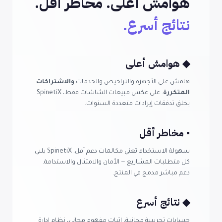
هوامش أعلى. مخاطر أقل.
نتائج أسرع.
◆ هوامش أعلى
هامش على الأجهزة والتراخيص والخدمات
والاشتراكات
المتكررة
. على عكس مبيعات الشاشات فقط، SpinetiX
يخلق تدفقات إيرادات متعددة السنوات.
▪ مخاطر أقل
سهولة الاستخدام تعني مكالمات دعم أقل. SpinetiX يلبي
كل متطلبات المشاريع — الأمان والامتثال والاستدامة.
دعم مباشر مدمج في المنتج.
◆ نتائج أسرع
حسابات تجريبية مجانية، إثبات مفهوم مجاني، نظام إدارة